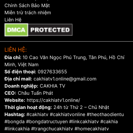
Chính Sách Bảo Mật
Miễn trừ trách nhiệm
Liên Hệ
LIÊN HỆ:
Đia chỉ:
10 Cao Văn Ngọc Phú Trung, Tân Phú, Hồ Chí
Minh, Việt Nam
Số điện thoại:
0927633655
Địa chỉ mail:
cakhiatv1.online@gmail.com
Doanh nghiệp:
CAKHIA TV
CEO:
Châu Tuấn Phát
Website:
https://cakhiatv1.online/
Thời gian hoạt động:
24h từ Thứ 2 – Chủ Nhật
Hashtag:
#cakhiatv
#cakhiatvonline #theothaodientu
#bongda #bongdatructuyen #linkcakhiatv #cakhia
#linkcakhia #trangchucakhiatv #homecakhiatv