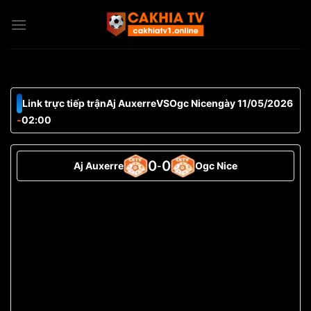
Chuyển
đến
nội
dung
Link trực tiếp trận
Aj Auxerre
VS
Ogc Nice
ngày 11/05/2026
-
02:00
0
0
Aj Auxerre
-
Ogc Nice