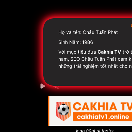
Họ và tên: Châu Tuấn Phát
Sinh Năm: 1986
Với mục tiêu đưa
Cakhia TV
trở 
nam, SEO Châu Tuấn Phát cam kế
những trải nghiệm tốt nhất cho 
logo 90phut footer