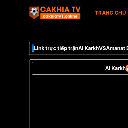
Chuyển
đến
TRANG CHỦ
nội
dung
Link trực tiếp trận
Al Karkh
VS
Amanat 
Al Karkh