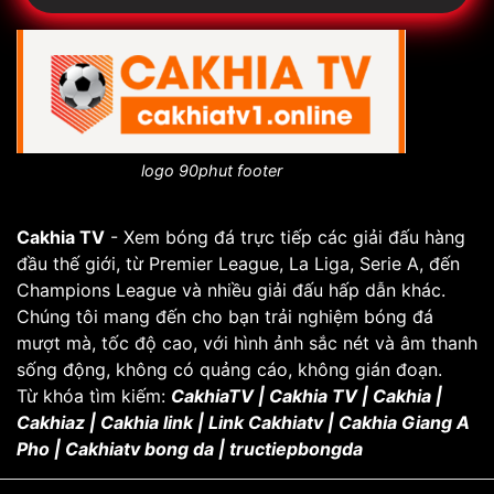
logo 90phut footer
Cakhia TV
- Xem bóng đá trực tiếp các giải đấu hàng
đầu thế giới, từ Premier League, La Liga, Serie A, đến
Champions League và nhiều giải đấu hấp dẫn khác.
Chúng tôi mang đến cho bạn trải nghiệm bóng đá
mượt mà, tốc độ cao, với hình ảnh sắc nét và âm thanh
sống động, không có quảng cáo, không gián đoạn.
Từ khóa tìm kiếm:
CakhiaTV | Cakhia TV | Cakhia |
Cakhiaz | Cakhia link | Link Cakhiatv | Cakhia Giang A
Pho | Cakhiatv bong da | tructiepbongda