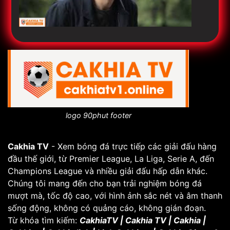
logo 90phut footer
Cakhia TV
- Xem bóng đá trực tiếp các giải đấu hàng
đầu thế giới, từ Premier League, La Liga, Serie A, đến
Champions League và nhiều giải đấu hấp dẫn khác.
Chúng tôi mang đến cho bạn trải nghiệm bóng đá
mượt mà, tốc độ cao, với hình ảnh sắc nét và âm thanh
sống động, không có quảng cáo, không gián đoạn.
Từ khóa tìm kiếm:
CakhiaTV | Cakhia TV | Cakhia |