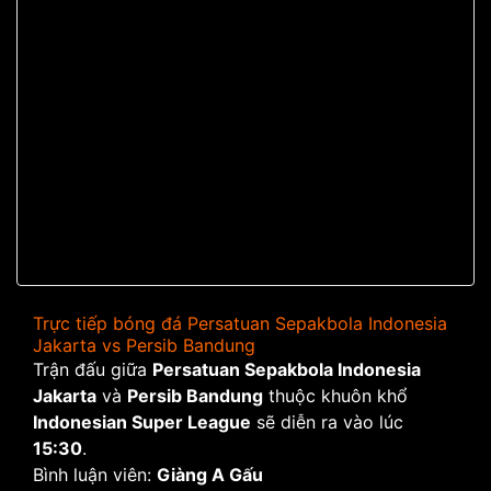
Trực tiếp bóng đá Persatuan Sepakbola Indonesia
Jakarta vs Persib Bandung
Trận đấu giữa
Persatuan Sepakbola Indonesia
Jakarta
và
Persib Bandung
thuộc khuôn khổ
Indonesian Super League
sẽ diễn ra vào lúc
15:30
.
Bình luận viên:
Giàng A Gấu