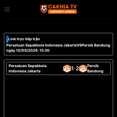
Chuyển
đến
nội
dung
Link trực tiếp trận
Persatuan Sepakbola Indonesia Jakarta
VS
Persib Bandung
ngày 10/05/2026
-
15:30
Persatuan Sepakbola
Persib
1
2
-
Indonesia Jakarta
Bandung