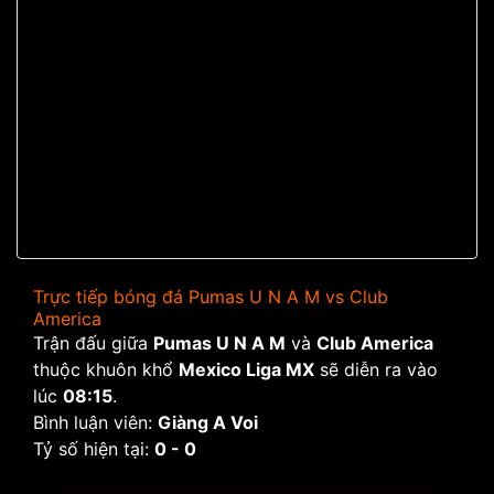
Trực tiếp bóng đá Pumas U N A M vs Club
America
Trận đấu giữa
Pumas U N A M
và
Club America
thuộc khuôn khổ
Mexico Liga MX
sẽ diễn ra vào
lúc
08:15
.
Bình luận viên:
Giàng A Voi
Tỷ số hiện tại:
0 - 0