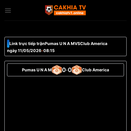
Chuyển
đến
nội
dung
Link trực tiếp trận
Pumas U N A M
VS
Club America
ngày 11/05/2026
-
08:15
0
0
Pumas U N A M
-
Club America