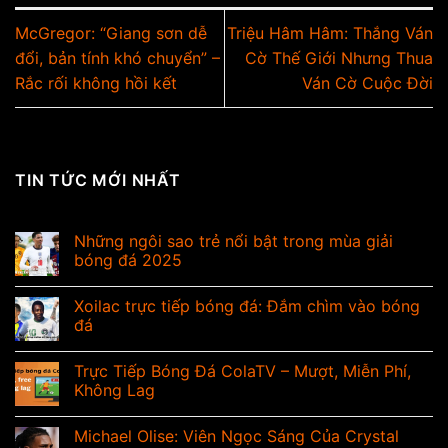
McGregor: “Giang sơn dễ
Triệu Hâm Hâm: Thắng Ván
đổi, bản tính khó chuyển” –
Cờ Thế Giới Nhưng Thua
Rắc rối không hồi kết
Ván Cờ Cuộc Đời
TIN TỨC MỚI NHẤT
Những ngôi sao trẻ nổi bật trong mùa giải
bóng đá 2025
Xoilac trực tiếp bóng đá: Đắm chìm vào bóng
đá
Trực Tiếp Bóng Đá ColaTV – Mượt, Miễn Phí,
Không Lag
Michael Olise: Viên Ngọc Sáng Của Crystal