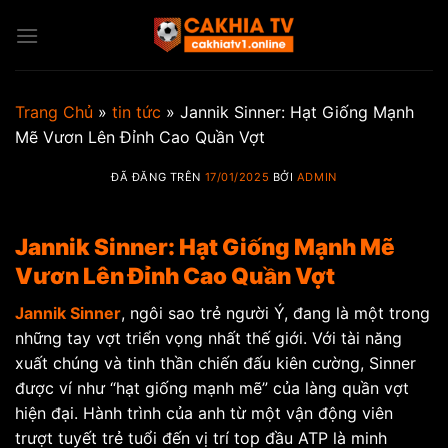
Chuyển
đến
nội
dung
Trang Chủ
»
tin tức
»
Jannik Sinner: Hạt Giống Mạnh
Mẽ Vươn Lên Đỉnh Cao Quần Vợt
ĐÃ ĐĂNG TRÊN
17/01/2025
BỞI
ADMIN
Jannik Sinner: Hạt Giống Mạnh Mẽ
Vươn Lên Đỉnh Cao Quần Vợt
Jannik Sinner
, ngôi sao trẻ người Ý, đang là một trong
những tay vợt triển vọng nhất thế giới. Với tài năng
xuất chúng và tinh thần chiến đấu kiên cường, Sinner
được ví như “hạt giống mạnh mẽ” của làng quần vợt
hiện đại. Hành trình của anh từ một vận động viên
trượt tuyết trẻ tuổi đến vị trí top đầu ATP là minh