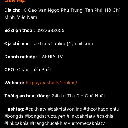
LIÊN HỆ:
Đia chỉ:
10 Cao Văn Ngọc Phú Trung, Tân Phú, Hồ Chí
Minh, Việt Nam
Số điện thoại:
0927633655
Địa chỉ mail:
cakhiatv1.online@gmail.com
Doanh nghiệp:
CAKHIA TV
CEO:
Châu Tuấn Phát
Website:
https://cakhiatv1.online/
Thời gian hoạt động:
24h từ Thứ 2 – Chủ Nhật
Hashtag:
#cakhiatv
#cakhiatvonline #theothaodientu
#bongda #bongdatructuyen #linkcakhiatv #cakhia
#linkcakhia #trangchucakhiatv #homecakhiatv