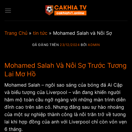
Chuyển
đến
nội
dung
Trang Chủ
»
tin tức
»
Mohamed Salah và Nỗi Sợ
ĐÃ ĐĂNG TRÊN
23/12/2024
BỞI
ADMIN
Mohamed Salah Và Nỗi Sợ Trước Tương
Lai Mơ Hồ
Mohamed Salah – ngôi sao sáng của bóng đá Ai Cập
và biểu tượng của Liverpool – vẫn đang khiến người
hâm mộ toàn cầu ngỡ ngàng với những màn trình diễn
đỉnh cao trên sân cỏ. Nhưng đằng sau sự hào nhoáng
của một sự nghiệp thành công là nỗi trăn trở về tương
lai khi hợp đồng của anh với Liverpool chỉ còn vỏn vẹn
6 tháng.