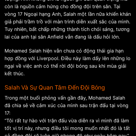
còn là nguồn cảm hứng cho đồng đội trên sân. Tại
vòng 17 Ngoại hạng Anh, Salah một lần nữa khiến khán
giả phải trầm trồ với màn trình diễn xuất sắc của mình.
Tuy nhiên, bất chấp những thành tích chói sáng, tương
lai của anh tại sân Anfield vẫn đang là dấu hỏi lớn.
Mohamed Salah hiện vẫn chưa có động thái gia hạn
hợp đồng với Liverpool. Điều này làm dấy lên những lo
ngại về việc anh có thể rời đội bóng sau khi mùa giải
kết thúc.
Salah Và Sự Quan Tâm Đến Đội Bóng
Trong một buổi phỏng vấn gần đây, Mohamed Salah
đã chia sẻ về cảm xúc của mình sau trận đấu tại vòng
17:
“Tôi rất tự hào với trận đấu vừa diễn ra vì mình đã làm
tốt vị trí này, nhưng điều tôi mong muốn nhất đó là tất
cả đồng đội sẽ luôn giữ phong độ như ngày hôm nay.”