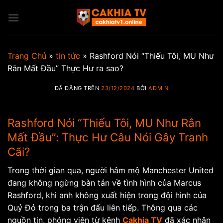
Chuyển
đến
nội
dung
Trang Chủ
»
tin tức
»
Rashford Nói “Thiếu Tôi, MU Như
Rắn Mất Đầu” Thực Hư ra sao?
ĐÃ ĐĂNG TRÊN
23/12/2024
BỞI
ADMIN
Rashford Nói “Thiếu Tôi, MU Như Rắn
Mất Đầu”: Thực Hư Câu Nói Gây Tranh
Cãi?
Trong thời gian qua, người hâm mộ Manchester United
đang không ngừng bàn tán về tình hình của Marcus
Rashford, khi anh không xuất hiện trong đội hình của
Quỷ Đỏ trong ba trận đấu liên tiếp. Thông qua các
nguồn tin, phóng viên từ kênh
Cakhia TV
đã xác nhận