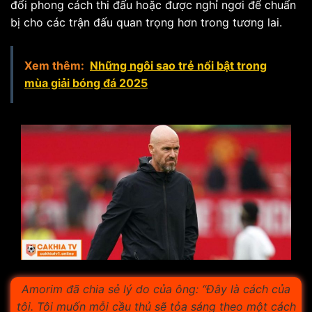
đổi phong cách thi đấu hoặc được nghỉ ngơi để chuẩn
bị cho các trận đấu quan trọng hơn trong tương lai.
Xem thêm:
Những ngôi sao trẻ nổi bật trong
mùa giải bóng đá 2025
Amorim đã chia sẻ lý do của ông: “Đây là cách của
tôi. Tôi muốn mỗi cầu thủ sẽ tỏa sáng theo một cách