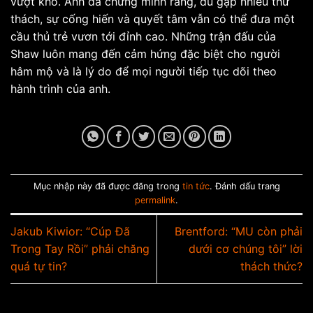
vượt khó. Anh đã chứng minh rằng, dù gặp nhiều thử
thách, sự cống hiến và quyết tâm vẫn có thể đưa một
cầu thủ trẻ vươn tới đỉnh cao. Những trận đấu của
Shaw luôn mang đến cảm hứng đặc biệt cho người
hâm mộ và là lý do để mọi người tiếp tục dõi theo
hành trình của anh.
Mục nhập này đã được đăng trong
tin tức
. Đánh dấu trang
permalink
.
Jakub Kiwior: “Cúp Đã
Brentford: “MU còn phải
Trong Tay Rồi” phải chăng
dưới cơ chúng tôi” lời
quá tự tin?
thách thức?